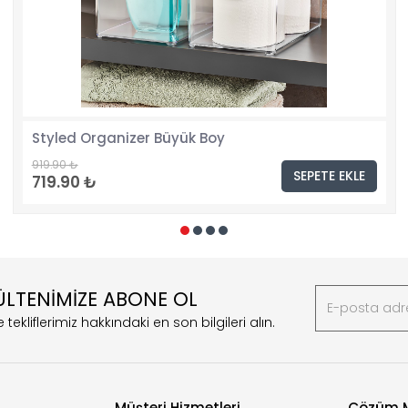
Styled Organizer Büyük Boy
919.90 ₺
SEPETE EKLE
719.90 ₺
ÜLTENİMİZE ABONE OL
 tekliflerimiz hakkındaki en son bilgileri alın.
Müşteri Hizmetleri
Çözüm M