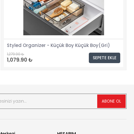
Styled Organizer - Küçük Boy Küçük Boy(Gri)
1,279.90 ₺
SEPETE EKLE
1,079.90 ₺
ABONE OL
erkezi
HESABIM