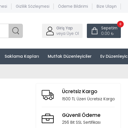
mesi
Gizlilik Sözleşmesi
Ödeme Bildirimi
Bize Ulaşın
0
Giriş Yap
Sepetim
veya Üye Ol
0.00 ₺
Saklama Kapları
Mutfak Düzenleyiciler
Ev Düzenleyic
Ücretsiz Kargo
1500 TL Üzeri Ücretsiz Kargo
Güvenli Ödeme
256 Bit SSL Sertifikası