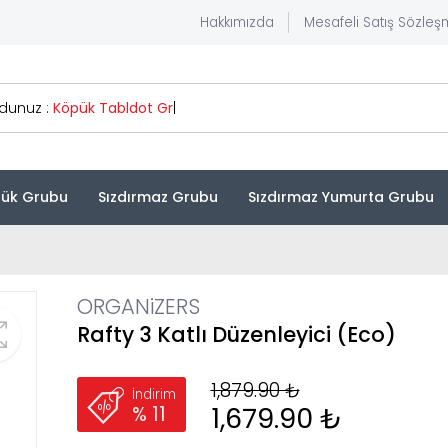
Hakkımızda
Mesafeli Satış Sözleş
rdunuz :
Köpük
|
ük Grubu
Sızdırmaz Grubu
Sızdırmaz Yumurta Grubu
ORGANiZERS
Rafty 3 Katlı Düzenleyici (Eco)
1,879.90 ₺
İndirim
1,679.90 ₺
% 11