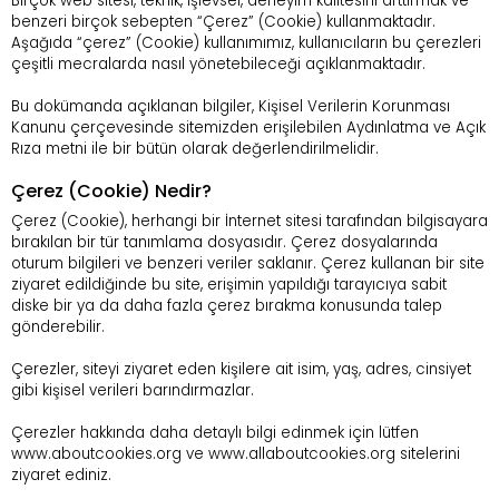
Birçok web sitesi, teknik, işlevsel, deneyim kalitesini arttırmak ve
benzeri birçok sebepten “Çerez” (Cookie) kullanmaktadır.
Aşağıda “çerez” (Cookie) kullanımımız, kullanıcıların bu çerezleri
çeşitli mecralarda nasıl yönetebileceği açıklanmaktadır.
Bu dokümanda açıklanan bilgiler, Kişisel Verilerin Korunması
Kanunu çerçevesinde sitemizden erişilebilen Aydınlatma ve Açık
Rıza metni ile bir bütün olarak değerlendirilmelidir.
Çerez (Cookie) Nedir?
Çerez (Cookie), herhangi bir İnternet sitesi tarafından bilgisayara
bırakılan bir tür tanımlama dosyasıdır. Çerez dosyalarında
oturum bilgileri ve benzeri veriler saklanır. Çerez kullanan bir site
ziyaret edildiğinde bu site, erişimin yapıldığı tarayıcıya sabit
diske bir ya da daha fazla çerez bırakma konusunda talep
gönderebilir.
Çerezler, siteyi ziyaret eden kişilere ait isim, yaş, adres, cinsiyet
gibi kişisel verileri barındırmazlar.
Çerezler hakkında daha detaylı bilgi edinmek için lütfen
www.aboutcookies.org ve www.allaboutcookies.org sitelerini
ziyaret ediniz.