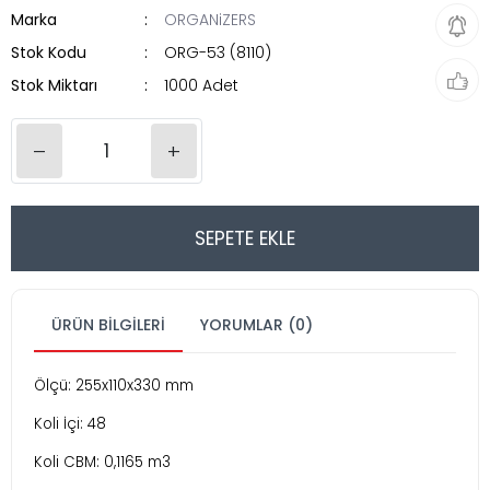
Marka
ORGANiZERS
Stok Kodu
ORG-53 (8110)
Stok Miktarı
1000 Adet
–
+
SEPETE EKLE
ÜRÜN BILGILERI
YORUMLAR (0)
Ölçü: 255x110x330 mm
Koli İçi: 48
Koli CBM: 0,1165 m3