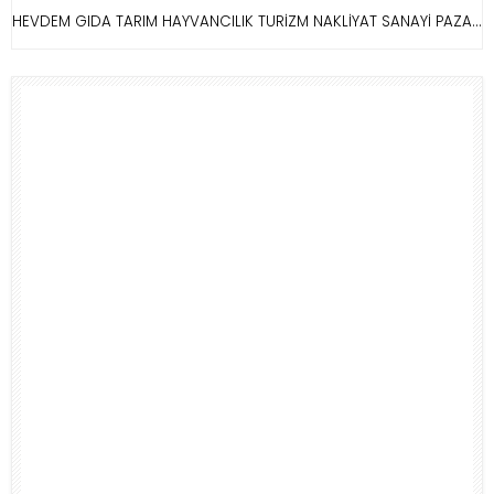
HEVDEM GIDA TARIM HAYVANCILIK TURİZM NAKLİYAT SANAYİ PAZARLAMA LTD.ŞTİ.