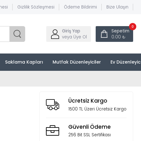
mesi
Gizlilik Sözleşmesi
Ödeme Bildirimi
Bize Ulaşın
0
Giriş Yap
Sepetim
veya Üye Ol
0.00 ₺
Saklama Kapları
Mutfak Düzenleyiciler
Ev Düzenleyic
Ücretsiz Kargo
1500 TL Üzeri Ücretsiz Kargo
Güvenli Ödeme
256 Bit SSL Sertifikası