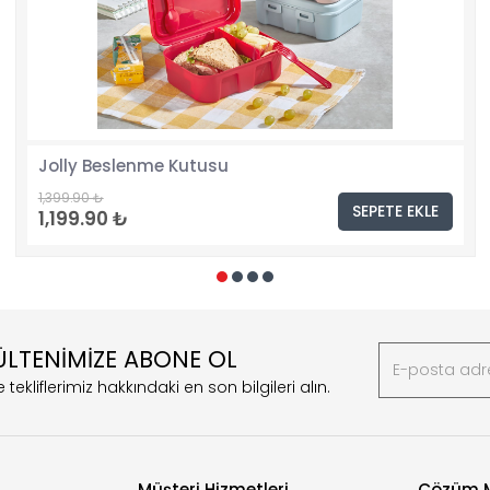
Jolly Beslenme Kutusu
1,399.90 ₺
SEPETE EKLE
1,199.90 ₺
ÜLTENİMİZE ABONE OL
 tekliflerimiz hakkındaki en son bilgileri alın.
Müşteri Hizmetleri
Çözüm M