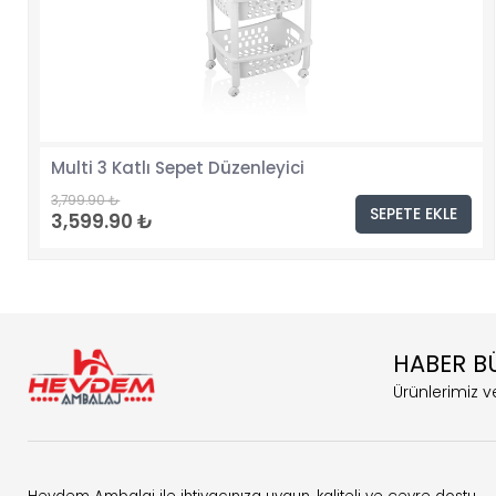
Multi 3 Katlı Sepet Düzenleyici
3,799.90 ₺
SEPETE EKLE
3,599.90 ₺
HABER B
Ürünlerimiz ve