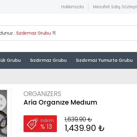
Hakkımızda
Mesafeli Satış Sözleş
rdunuz :
Sızdırmaz Grubu
?
|
ük Grubu
Sızdırmaz Grubu
Sızdırmaz Yumurta Grubu
ORGANiZERS
Aria Organıze Medıum
1,639.90 ₺
İndirim
1,439.90 ₺
% 13