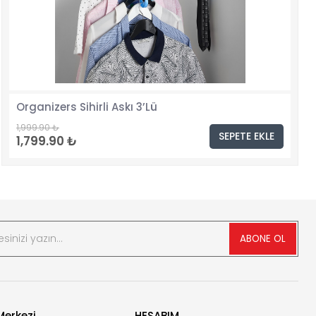
Organizers Sihirli Askı 3’Lü
1,999.90 ₺
SEPETE EKLE
1,799.90 ₺
ABONE OL
erkezi
HESABIM