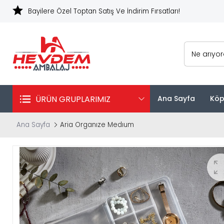
Bayilere Özel Toptan Satış Ve İndirim Fırsatları!
Ne arıyo
ÜRÜN GRUPLARIMIZ
Ana Sayfa
Köp
Ana Sayfa
Aria Organıze Medıum