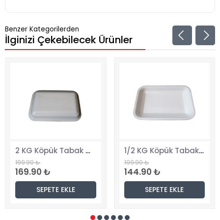
Benzer Kategorilerden
İlginizi Çekebilecek Ürünler
2 KG Köpük Tabak Çevre Dostu Saklama Kabı
1/2 KG Köpük Tabak Sağlıklı Pratik Gıda Kabı
0 ₺
199.90 ₺
299.9
.90 ₺
144.90 ₺
254.
SEPETE EKLE
SEPETE EKLE